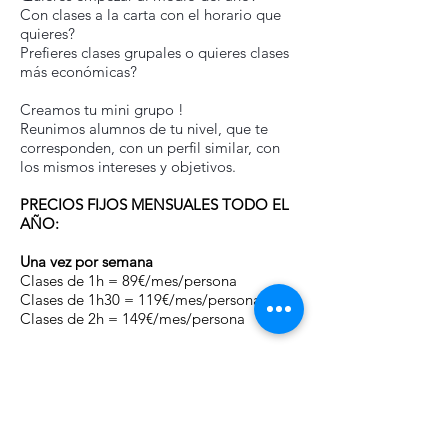
Con clases a la carta con el horario que
quieres?
Prefieres clases grupales o quieres clases
más económicas?
Creamos tu mini grupo !
Reunimos alumnos de tu nivel, que te
corresponden, con un perfil similar, con
los mismos intereses y objetivos.
PRECIOS FIJOS MENSUALES TODO EL
AÑO:
Una vez por semana
Clases de 1h = 89€/mes/persona
Clases de 1h30
= 119€
/mes/persona
Clases de 2h = 149€/mes/persona
Dos veces por semana
Clases de 1h = 149€/mes/persona
Clases de 1h30
= 209€
/mes/persona
Clases de 2h = 269€/mes/persona